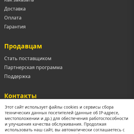
Доставка
Оплата
Гарантия
Продавцам
Стать поставщиком
Партнерская программа
Поддержка
Контакты
Этот сайт использует файлы cookies и сервисы сбора
Телефон: +7 913 833 1461
технических данных посетителей (данные об IP-адресе,
Email: support@mgoroda.ru
местоположении и др.) для обеспечения работоспособности
и улучшения качества обслуживания. Продолжая
Адрес: г. Красноярск ул. (Добавить позже)
использовать наш сайт, вы автоматически соглашаетесь с