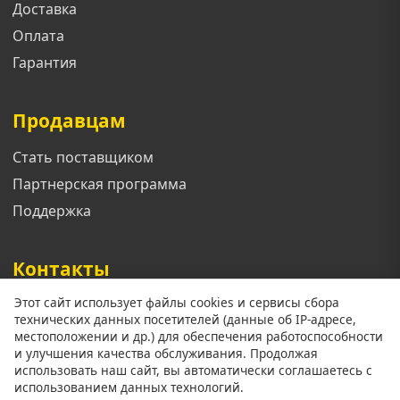
Доставка
Оплата
Гарантия
Продавцам
Стать поставщиком
Партнерская программа
Поддержка
Контакты
Этот сайт использует файлы cookies и сервисы сбора
Телефон: +7 913 833 1461
технических данных посетителей (данные об IP-адресе,
Email: support@mgoroda.ru
местоположении и др.) для обеспечения работоспособности
и улучшения качества обслуживания. Продолжая
Адрес: г. Красноярск ул. (Добавить позже)
использовать наш сайт, вы автоматически соглашаетесь с
использованием данных технологий.