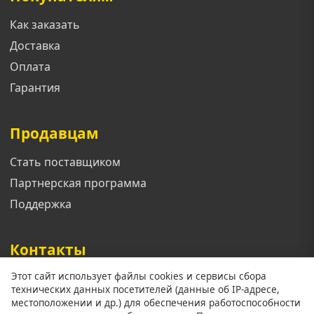
Как заказать
Доставка
Оплата
Гарантия
Продавцам
Стать поставщиком
Партнерская программа
Поддержка
Контакты
Этот сайт использует файлы cookies и сервисы сбора
Телефон: +7 913 833 1461
технических данных посетителей (данные об IP-адресе,
Email: support@mgoroda.ru
местоположении и др.) для обеспечения работоспособности