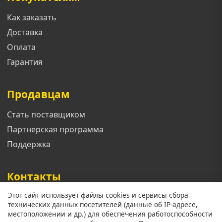
Как заказать
Доставка
Оплата
Гарантия
Продавцам
Стать поставщиком
Партнерская программа
Поддержка
Контакты
Этот сайт использует файлы cookies и сервисы сбора
Телефон: +7 913 833 1461
технических данных посетителей (данные об IP-адресе,
Email: support@mgoroda.ru
местоположении и др.) для обеспечения работоспособности