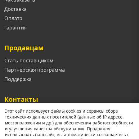
Доставка
Оплата
Гарантия
Продавцам
Стать поставщиком
Партнерская программа
Поддержка
Контакты
Этот сайт использует файлы cookies и сервисы сбора
Телефон: +7 913 833 1461
технических данных посетителей (данные об IP-адресе,
Email: support@mgoroda.ru
местоположении и др.) для обеспечения работоспособности
и улучшения качества обслуживания. Продолжая
Адрес: г. Красноярск ул. (Добавить позже)
использовать наш сайт, вы автоматически соглашаетесь с