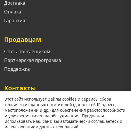
Доставка
Оплата
Гарантия
Продавцам
Стать поставщиком
Партнерская программа
Поддержка
Контакты
Этот сайт использует файлы cookies и сервисы сбора
Телефон: +7 913 833 1461
технических данных посетителей (данные об IP-адресе,
Email: support@mgoroda.ru
местоположении и др.) для обеспечения работоспособности
и улучшения качества обслуживания. Продолжая
Адрес: г. Красноярск ул. (Добавить позже)
использовать наш сайт, вы автоматически соглашаетесь с
использованием данных технологий.