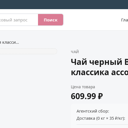
Поиск
Гл
Чай черный BASILUR Избранная классика ассорти
ЧАЙ
Чай черный 
классика асс
Цена товара
609.99 ₽
Агентский сбор:
Доставка (0 кг × 35 ₽/кг):