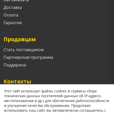
Доставка
Оплата
Гарантия
Продавцам
Стать поставщиком
Партнерская программа
Поддержка
Контакты
Этот сайт использует файлы cookies и сервисы сбора
Телефон: +7 913 833 1461
технических данных посетителей (данные об IP-адресе,
Email: support@mgoroda.ru
местоположении и др.) для обеспечения работоспособности
и улучшения качества обслуживания. Продолжая
Адрес: г. Красноярск ул. (Добавить позже)
использовать наш сайт, вы автоматически соглашаетесь с