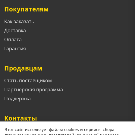
Покупателям
Как заказать
Доставка
Оплата
Гарантия
Продавцам
Стать поставщиком
Партнерская программа
Поддержка
Контакты
Этот сайт использует файлы cookies и сервисы сбора
Телефон: +7 913 833 1461