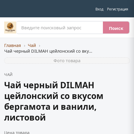
Вход
Регистрация
Поиск
Главная
›
Чай
›
Чай черный DILMAH цейлонский со вкусом бергамота и ванили, листовой
Фото товара
ЧАЙ
Чай черный DILMAH
цейлонский со вкусом
бергамота и ванили,
листовой
Цена товара