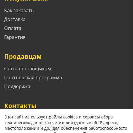
Как заказать
Доставка
Оплата
Гарантия
Продавцам
Стать поставщиком
Партнерская программа
Поддержка
Контакты
Этот сайт использует файлы cookies и сервисы сбора
Телефон: +7 913 833 1461
технических данных посетителей (данные об IP-адресе,
Email: support@mgoroda.ru
местоположении и др.) для обеспечения работоспособности