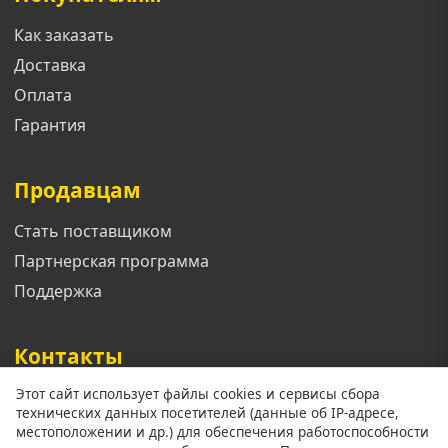
Как заказать
Доставка
Оплата
Гарантия
Продавцам
Стать поставщиком
Партнерская программа
Поддержка
Контакты
Этот сайт использует файлы cookies и сервисы сбора
Телефон: +7 913 833 1461
технических данных посетителей (данные об IP-адресе,
Email: support@mgoroda.ru
местоположении и др.) для обеспечения работоспособности