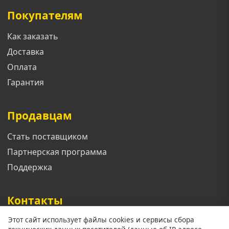
Покупателям
Как заказать
Доставка
Оплата
Гарантия
Продавцам
Стать поставщиком
Партнерская программа
Поддержка
Контакты
Этот сайт использует файлы cookies и сервисы сбора
Телефон: +7 913 833 1461