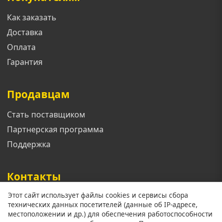
Как заказать
Доставка
Оплата
Гарантия
Продавцам
Стать поставщиком
Партнерская программа
Поддержка
Контакты
Этот сайт использует файлы cookies и сервисы сбора
Телефон: +7 913 833 1461
технических данных посетителей (данные об IP-адресе,
Email: support@mgoroda.ru
местоположении и др.) для обеспечения работоспособности